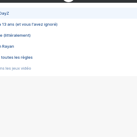
 DayZ
 a 13 ans (et vous l'avez ignoré)
e (littéralement)
im Rayan
 toutes les règles
s les jeux vidéo
us choquant de Rockstar ? - Le scandale BULLY
e plus moche de Steam
du RÊVE tourne au CAUCHEMAR
pendant 8 heures
it… à tort
umiliés par un jeu vidéo