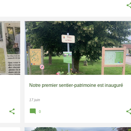
PATRIMOINE
RANDOS-PATRIMOINE
SENTIERS
Notre premier sentier-patrimoine est inauguré
17 juin
0