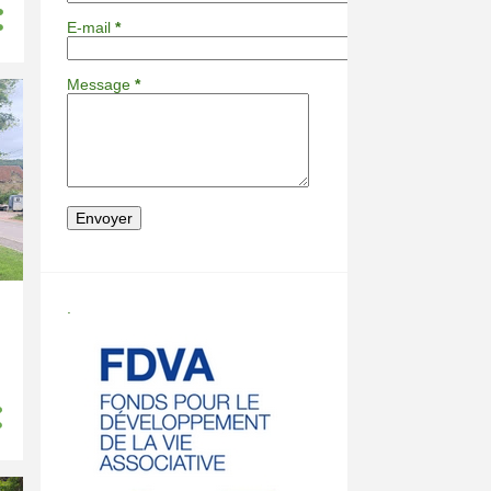
E-mail
*
Message
*
.