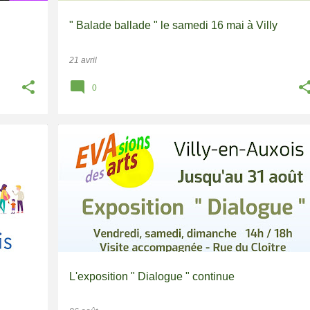
" Balade ballade " le samedi 16 mai à Villy
21 avril
0
ARTS
EVASIONS DES ARTS 2025
L'exposition " Dialogue " continue