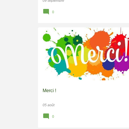
09 septembre
0
EVASIONS DES ARTS 2025
Merci !
05 août
0