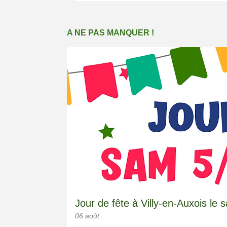
A
A NE PAS MANQUER !
r
t
FÊTES
SENTIERS
SPECTACLE
i
c
l
e
s
Jour de fête à Villy-en-Auxois le
06 août