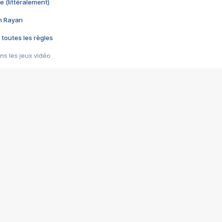
e (littéralement)
im Rayan
 toutes les règles
s les jeux vidéo
us choquant de Rockstar ? - Le scandale BULLY
e plus moche de Steam
du RÊVE tourne au CAUCHEMAR
pendant 8 heures
it… à tort
umiliés par un jeu vidéo
ire - Final Fantasy 8
ti un empire - Age of Empires
story DOFUS